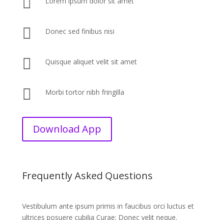

Lorem ipsum dolor sit amet

Donec sed finibus nisi

Quisque aliquet velit sit amet

Morbi tortor nibh fringilla
Download App
Frequently Asked Questions
Vestibulum ante ipsum primis in faucibus orci luctus et
ultrices posuere cubilia Curae; Donec velit neque.